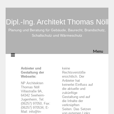
Dipl.-Ing. Architekt Thomas Nöll
Planung und Beratung für Gebäude, Baurecht, Brandschutz,
Schallschutz und Wärmeschutz
Menu
Anbieter und
keine
Gestaltung der
Rechtsverstöße
Webseite:
ersichtlich. Der
Anbieter hat
NP Architekten
keinerlei Einfluss auf
Thomas Nöll
die aktuelle und
Villastraße 9A,
zukünftige
64342 Seeheim-
Gestaltung und auf
Jugenheim, Tel:
die Inhalte der
(06257) 97050, Fax:
verknüpften
(06257) 970534, E-
Seiten. Das Setzen
Mail: info@tn-
von externen Links