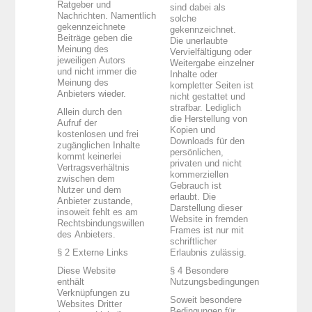
Ratgeber und
sind dabei als
Nachrichten. Namentlich
solche
gekennzeichnete
gekennzeichnet.
Beiträge geben die
Die unerlaubte
Meinung des
Vervielfältigung oder
jeweiligen Autors
Weitergabe einzelner
und nicht immer die
Inhalte oder
Meinung des
kompletter Seiten ist
Anbieters wieder.
nicht gestattet und
strafbar. Lediglich
Allein durch den
die Herstellung von
Aufruf der
Kopien und
kostenlosen und frei
Downloads für den
zugänglichen Inhalte
persönlichen,
kommt keinerlei
privaten und nicht
Vertragsverhältnis
kommerziellen
zwischen dem
Gebrauch ist
Nutzer und dem
erlaubt. Die
Anbieter zustande,
Darstellung dieser
insoweit fehlt es am
Website in fremden
Rechtsbindungswillen
Frames ist nur mit
des Anbieters.
schriftlicher
§ 2 Externe Links
Erlaubnis zulässig.
Diese Website
§ 4 Besondere
enthält
Nutzungsbedingungen
Verknüpfungen zu
Soweit besondere
Websites Dritter
Bedingungen für