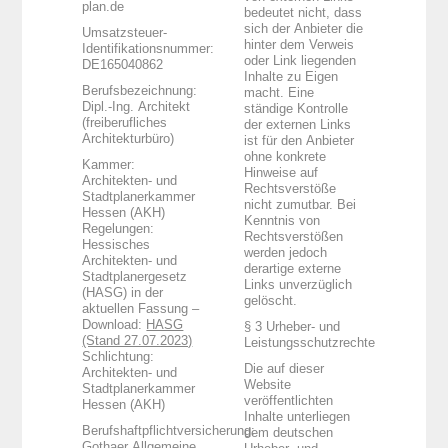
plan.de
bedeutet nicht, dass
sich der Anbieter die
Umsatzsteuer-
hinter dem Verweis
Identifikationsnummer:
oder Link liegenden
DE165040862
Inhalte zu Eigen
Berufsbezeichnung:
macht. Eine
Dipl.-Ing. Architekt
ständige Kontrolle
(freiberufliches
der externen Links
Architekturbüro)
ist für den Anbieter
ohne konkrete
Kammer:
Hinweise auf
Architekten- und
Rechtsverstöße
Stadtplanerkammer
nicht zumutbar. Bei
Hessen (AKH)
Kenntnis von
Regelungen:
Rechtsverstößen
Hessisches
werden jedoch
Architekten- und
derartige externe
Stadtplanergesetz
Links unverzüglich
(HASG) in der
gelöscht.
aktuellen Fassung –
Download:
HASG
§ 3 Urheber- und
(Stand 27.07.2023)
Leistungsschutzrechte
Schlichtung:
Die auf dieser
Architekten- und
Website
Stadtplanerkammer
veröffentlichten
Hessen (AKH)
Inhalte unterliegen
Berufshaftpflichtversicherung:
dem deutschen
Gothaer Allgemeine