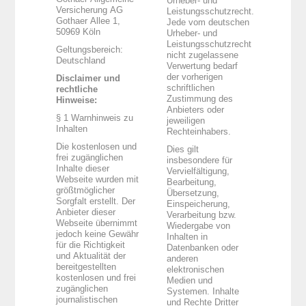
Urheber- und
Versicherung AG
Leistungsschutzrecht.
Gothaer Allee 1,
Jede vom deutschen
50969 Köln
Urheber- und
Leistungsschutzrecht
Geltungsbereich:
nicht zugelassene
Deutschland
Verwertung bedarf
der vorherigen
Disclaimer und
schriftlichen
rechtliche
Zustimmung des
Hinweise:
Anbieters oder
§ 1 Warnhinweis zu
jeweiligen
Inhalten
Rechteinhabers.
Die kostenlosen und
Dies gilt
frei zugänglichen
insbesondere für
Inhalte dieser
Vervielfältigung,
Webseite wurden mit
Bearbeitung,
größtmöglicher
Übersetzung,
Sorgfalt erstellt. Der
Einspeicherung,
Anbieter dieser
Verarbeitung bzw.
Webseite übernimmt
Wiedergabe von
jedoch keine Gewähr
Inhalten in
für die Richtigkeit
Datenbanken oder
und Aktualität der
anderen
bereitgestellten
elektronischen
kostenlosen und frei
Medien und
zugänglichen
Systemen. Inhalte
journalistischen
und Rechte Dritter