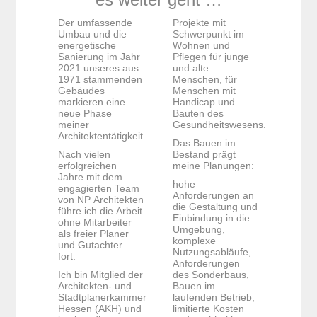
Der umfassende
Projekte mit
Umbau und die
Schwerpunkt im
energetische
Wohnen und
Sanierung im Jahr
Pflegen für junge
2021 unseres aus
und alte
1971 stammenden
Menschen, für
Gebäudes
Menschen mit
markieren eine
Handicap und
neue Phase
Bauten des
meiner
Gesundheitswesens.
Architektentätigkeit.
Das Bauen im
Nach vielen
Bestand prägt
erfolgreichen
meine Planungen:
Jahre mit dem
hohe
engagierten Team
Anforderungen an
von NP Architekten
die Gestaltung und
führe ich die Arbeit
Einbindung in die
ohne Mitarbeiter
Umgebung,
als freier Planer
komplexe
und Gutachter
Nutzungsabläufe,
fort.
Anforderungen
Ich bin Mitglied der
des Sonderbaus,
Architekten- und
Bauen im
Stadtplanerkammer
laufenden Betrieb,
Hessen (AKH) und
limitierte Kosten