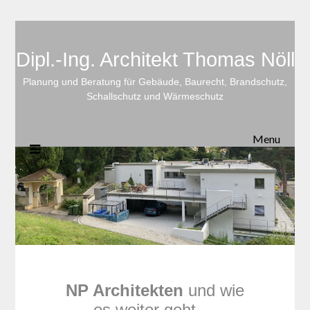
Dipl.-Ing. Architekt Thomas Nöll
Planung und Beratung für Gebäude, Baurecht, Brandschutz,
Schallschutz und Wärmeschutz
Menu
NP Architekten
und wie
es weiter geht …