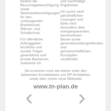
besitze die
und nachhaltige
Bauvorlageberechtigung
Ergebnisse.
sowie
Ich suche nach
Nachweisberechtigungen
ganzheitlichen
für den
Lösungen und
vorbeugenden
fühle mich
Brandschutz,
besonders dem
Wärme- und
energiesparenden,
Schallschutz.
barrierefreien
Für öffentliche
Bauen sowie
Auftraggeber,
generationsübergreifenden
kirchliche und
und
soziale Träger,
gemeinschaftlichen
gewerbliche und
Konzepten
private Bauherren
verpflichtet.
realisierte ich
Sie erreichen mich wie bisher unter den
bekannten Kontaktdaten von NP Architekten
sowie über meine neue Webseite
www.tn-plan.de